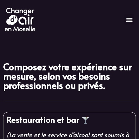
A propos
Nos espaces
Séminaires & Réunions
Services de conciergerie
Festif & Détente
Contactez-nous
Composez votre expérience sur
Hébergements
Informations pratiques
mesure, selon vos besoins
FAQ
professionnels ou privés.
Tarifs & Devis
Restauration et bar
(La vente et le service d’alcool sont soumis à