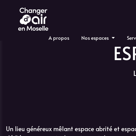
A propos
Nos espaces
Serv
ES
Un lieu généreux mêlant espace abrité et espace