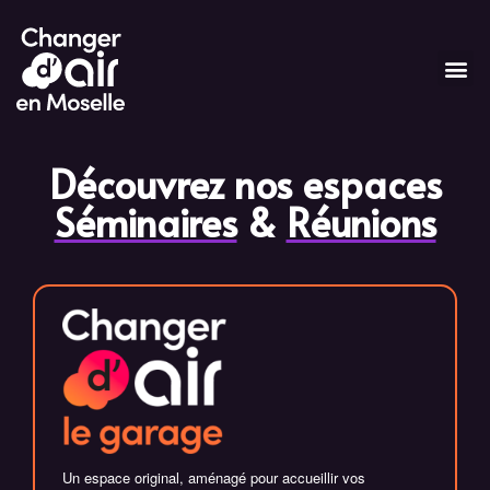
A propos
Nos espaces
Séminaires & Réunions
Services de conciergerie
Découvrez nos espaces
Festif & Détente
Contactez-nous
Séminaires
&
Réunions
Hébergements
Informations pratiques
FAQ
Tarifs & Devis
Un espace original, aménagé pour accueillir vos