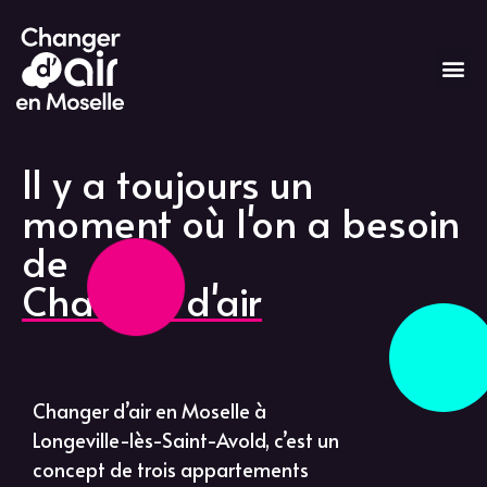
A propos
Il y a toujours un
Nos espaces
moment où l'on a besoin
Séminaires & Réunions
Services de conciergerie
de
Festif & Détente
Contactez-nous
Changer d'air
Hébergements
Informations pratiques
FAQ
Tarifs & Devis
Changer d’air en Moselle à
Longeville-lès-Saint-Avold, c’est un
concept de trois appartements