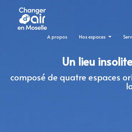
A propos
Nos espaces
Serv
Un lieu insoli
composé de quatre espaces ori
l