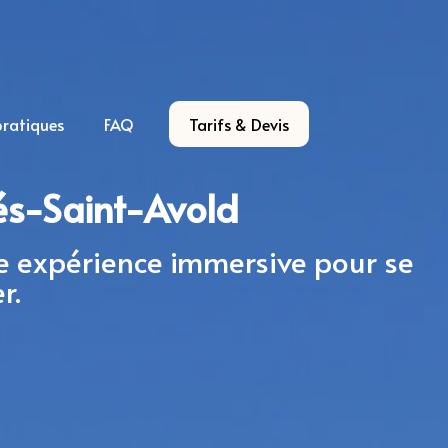
pratiques
FAQ
Tarifs & Devis
A propos
Nos espaces
lés-Saint-Avold
Séminaires & Réunions
Services de conciergerie
Festif & Détente
Contactez-nous
e expérience immersive pour se
Hébergements
Informations pratiques
r.
FAQ
Tarifs & Devis