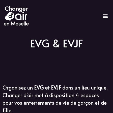
EVG & EVJF
A propos
Nos espaces
Séminaires & Réunions
Services de conciergerie
Festif & Détente
Contactez-nous
Hébergements
Informations pratiques
FAQ
Tarifs & Devis
Organisez un
EVG et EVJF
dans un lieu unique.
Changer d’air met à disposition 4 espaces
pour vos enterrements de vie de garçon et de
fille.